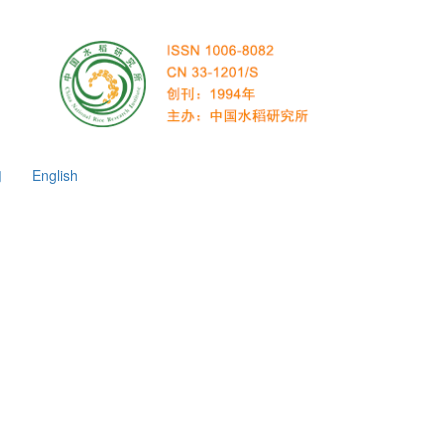
们
English