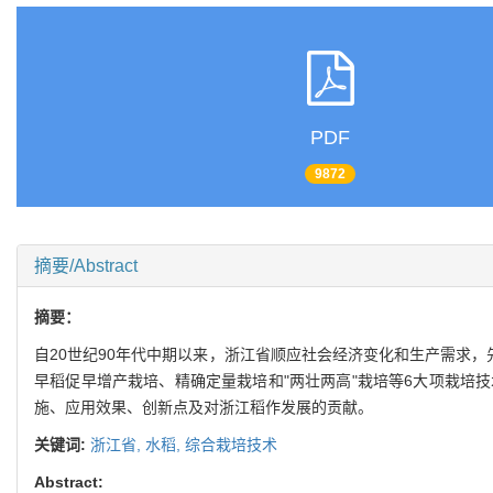
PDF
9872
摘要/Abstract
摘要：
自20世纪90年代中期以来，浙江省顺应社会经济变化和生产需求
早稻促早增产栽培、精确定量栽培和"两壮两高"栽培等6大项栽培
施、应用效果、创新点及对浙江稻作发展的贡献。
关键词:
浙江省,
水稻,
综合栽培技术
Abstract: