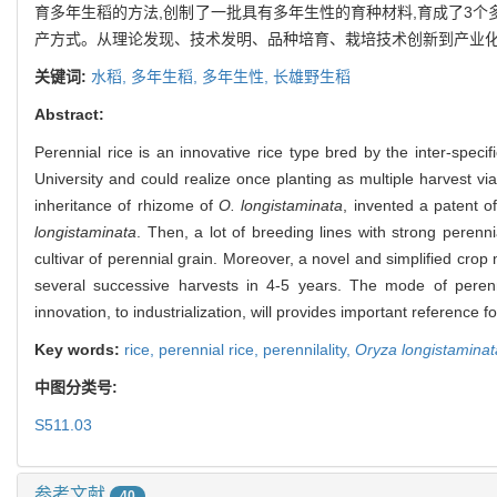
育多年生稻的方法,创制了一批具有多年生性的育种材料,育成了3个
产方式。从理论发现、技术发明、品种培育、栽培技术创新到产业化
关键词:
水稻,
多年生稻,
多年生性,
长雄野生稻
Abstract:
Perennial rice is an innovative rice type bred by the inter-speci
University and could realize once planting as multiple harvest via
inheritance of rhizome of
O. longistaminata
, invented a patent o
longistaminata
. Then, a lot of breeding lines with strong perenn
cultivar of perennial grain. Moreover, a novel and simplified cro
several successive harvests in 4-5 years. The mode of perenni
innovation, to industrialization, will provides important reference 
Key words:
rice,
perennial rice,
perennilality,
Oryza longistaminat
中图分类号:
S511.03
参考文献
40