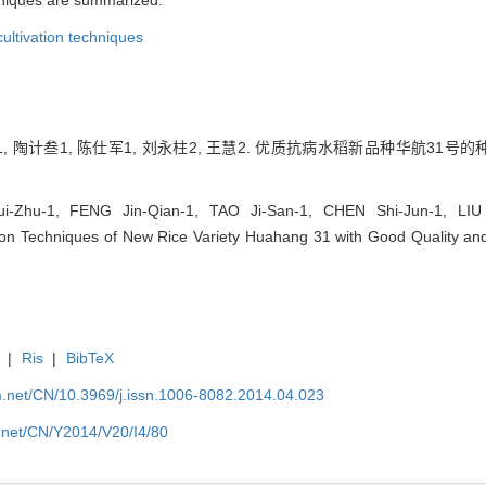
cultivation techniques
1, 陶计叁1, 陈仕军1, 刘永柱2, 王慧2. 优质抗病水稻新品种华航31号的种
i-Zhu-1, FENG Jin-Qian-1, TAO Ji-San-1, CHEN Shi-Jun-1, LIU
on Techniques of New Rice Variety Huahang 31 with Good Quality and 
|
Ris
|
BibTeX
.net/CN/10.3969/j.issn.1006-8082.2014.04.023
.net/CN/Y2014/V20/I4/80