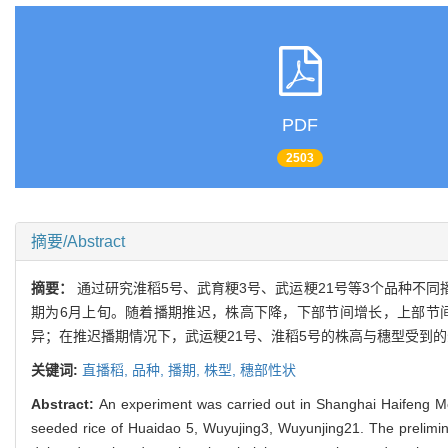
PDF
2503
摘要/Abstract
摘要：
通过研究淮稻5号、武育粳3号、武运粳21号等3个品种不
期为6月上旬。随着播期推迟，株高下降，下部节间增长，上部节
异；在推迟播期情况下，武运粳21号、淮稻5号的株高与穗型受到
关键词:
直播稻,
品种,
播期,
株型,
穗部性状
Abstract:
An experiment was carried out in Shanghai Haifeng Mod
seeded rice of Huaidao 5, Wuyujing3, Wuyunjing21. The preliminar