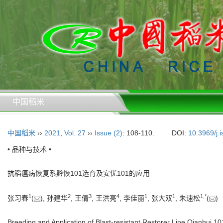
中国稻米
中国稻米
››
2021
,
Vol. 27
››
Issue (2)
: 108-110.
DOI:
10.3969/j.
• 品种与技术 •
抗稻瘟病恢复系黔恢101选育及安优101的应用
1
2
3
4
1
1
1,
*
张习春
(
), 孙建华
, 王倩
, 王洪亮
, 李佳丽
, 张大双
, 朱速松
(
Breeding and Application of Blast-resistant Restorer Line Qianhui 10