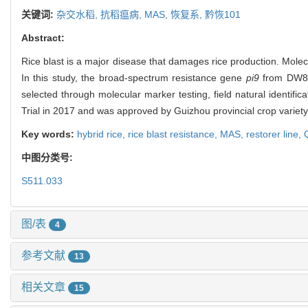
关键词:
杂交水稻,
抗稻瘟病,
MAS,
恢复系,
黔恢101
Abstract:
Rice blast is a major disease that damages rice production. Mol
In this study, the broad-spectrum resistance gene
pi9
from DW808
selected through molecular marker testing, field natural identifica
Trial in 2017 and was approved by Guizhou provincial crop variet
Key words:
hybrid rice,
rice blast resistance,
MAS,
restorer line,
中图分类号:
S511.033
图/表
4
参考文献
13
相关文章
15