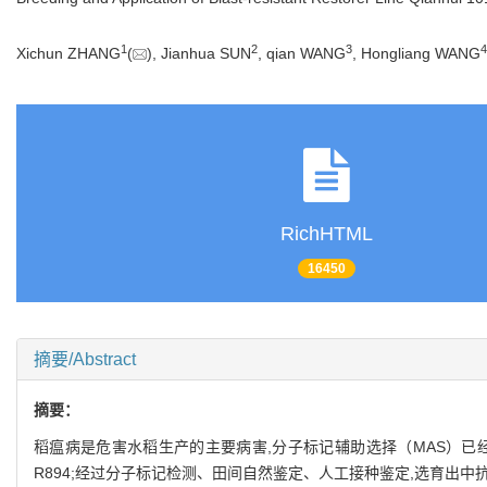
1
2
3
4
Xichun ZHANG
(
), Jianhua SUN
, qian WANG
, Hongliang WANG
RichHTML
16450
摘要/Abstract
摘要：
稻瘟病是危害水稻生产的主要病害,分子标记辅助选择（MAS）
R894;经过分子标记检测、田间自然鉴定、人工接种鉴定,选育出中抗